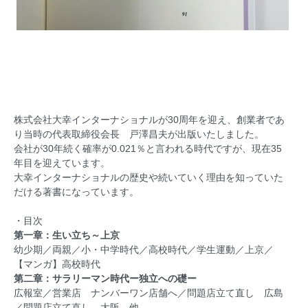
株式会社大幸インターナショナルが30周年を迎え、創業者であ
り当時の代表取締役会長 戸澤昌夫が出版いたしました。
会社が30年続く確率が0.021％と言われる時代ですが、現在35
年目を迎えています。
大幸インターナショナルの歴史や続いていく理由を知っていた
だける著書になっています。
・目次
第一章：生い立ち～上京
幼少期／両親／小・中学時代／高校時代／学生運動／上京／
【マンガ】高校時代
第二章：サラリーマン時代ー独立への礎ー
広報室／営業店 ナンバーワン店舗へ／問題店立て直し 広島
／問題店立て直し 大阪 他