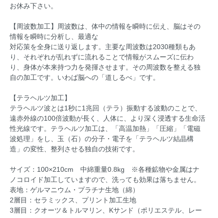
お休み下さい。
【周波数加工】周波数は、体中の情報を瞬時に伝え、脳はその
情報を瞬時に分析し、最適な
対応策を全身に送り返します。主要な周波数は2030種類もあ
り、それぞれが乱れずに流れることで情報がスムーズに伝わ
り、身体が本来持つ力を発揮させます。その周波数を整える独
自の加工です。いわば脳への「道しるべ」です。
【テラヘルツ加工】
テラヘルツ波とは1秒に1兆回（テラ）振動する波動のことで、
遠赤外線の100倍波動が長く、人体に、より深く浸透する生命活
性光線です。テラヘルツ加工は、「高温加熱」「圧縮」「電磁
波処理」をし、玉（石）の分子・電子を「テラヘルツ結晶構
造」の変性、整列させる独自の技術です。
サイズ：100×210cm 中綿重量0.8kg ※各種鉱物や金属はナ
ノコロイド加工していますので、洗っても効果は落ちません。
表地：ゲルマニウム・プラチナ生地（綿）
2層目：セラミックス、プリント加工生地
3層目：クオーツ＆トルマリン、Kサンド（ポリエステル、レー