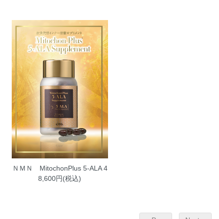
ＮＭＮ MitochonPlus 5-ALA
4
8,600円(税込)